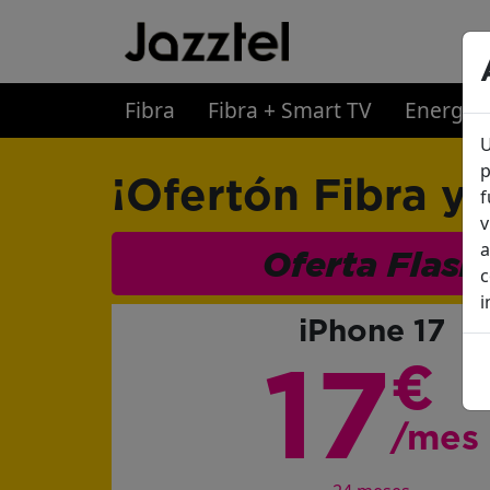
Fibra
Fibra + Smart TV
Energia
U
p
¡Ofertón Fibra y 
f
v
a
Oferta Flash
c
i
iPhone 17
17
€
/mes